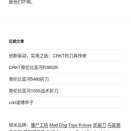
被他们吓倒。
近期文章
创新驱动，实用之选：CRKT的刀具传奇
CRKT哥伦比亚河R3802K
哥伦比亚河5480折刀
哥伦比亚河105S战术折刀
crkt诺博斧子
相关品牌：
僵尸工坊
Mad Dog
Tops Knives
反曲刀
乌兹钢