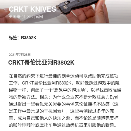
跳
CRKT KNIVES
至
美国哥伦比亚河官网
内
容
标签：R3802K
发
2021年7月28日
布
CRKT哥伦比亚河R3802K
于
在自然的约束下进行最佳的割草运动可以帮助他完成这项
工作，CRKT哥伦比亚河R3802K，就好像跳过游戏中的障
碍物一样，创建了一个“想象中的游乐场”，以寻找击败障碍
物的新颖方法。相关：为什么企业家不断分散注意力Eyal
通过提出一些看似无关紧要的事例来论证拥抱不适感（这
是工作中最常见的干扰因素），这些事例经过多年的完
善，成为自己和他人的快乐之源，而不论这是酿造完美杯
的咖啡师咖啡或摩托车手通过熟悉机器来驯服他的野兽。