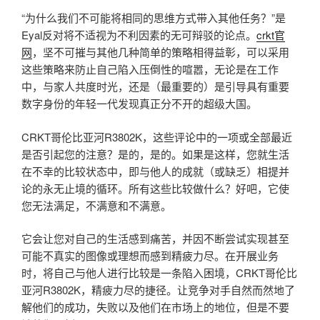
“为什么我们不可能将相同的思维方式带入其他任务？”是
Eyal反对将不适视为不利因素的无可辩驳的论点。
crkt官
网
，坚不可摧与其他几种简单的策略相得益彰，可以采用
这些策略来防止自己陷入压倒性的喧嚣，无论是在工作
中，与家人共度时光，还是（最重要的）是引导具有重要
数字身份的年轻一代发现真正分不开的超级大国。
CRKT哥伦比亚河R3802K，这些评论中的一项或全部最近
是否引起您的注意？是的，是的。如果是这样，您就生活
在不幸的比较状态中，即与他人的成就（或缺乏）相提并
论的永无止境的循环。所有这些比较做什么？好吧，它使
您无法满足，不满意和不满意。
它会让您对自己的生活感到痛苦，并因不断尝试实现甚至
可能不真实的图像或理想而感到精疲力尽。在开展业务
时，将自己与他人进行比较是一条陷入困境，CRKT哥伦比
亚河R3802K，精疲力尽的捷径。让竞争对手自然而然地了
解他们的成功，失败以及他们在市场上的地位，但是不要