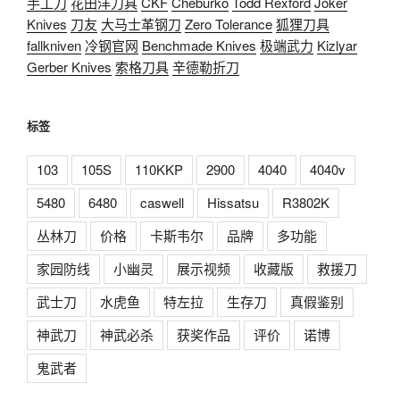
手工刀
花田洋刀具
CKF
Cheburko
Todd Rexford
Joker
Knives
刀友
大马士革钢刀
Zero Tolerance
狐狸刀具
fallkniven
冷钢官网
Benchmade Knives
极端武力
Kizlyar
Gerber Knives
索格刀具
辛德勒折刀
标签
103
105S
110KKP
2900
4040
4040v
5480
6480
caswell
Hissatsu
R3802K
丛林刀
价格
卡斯韦尔
品牌
多功能
家园防线
小幽灵
展示视频
收藏版
救援刀
武士刀
水虎鱼
特左拉
生存刀
真假鉴别
神武刀
神武必杀
获奖作品
评价
诺博
鬼武者